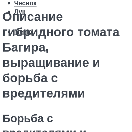
Чеснок
Лук
Описание
гибридного томата
Меню
Багира,
выращивание и
борьба с
вредителями
Борьба с