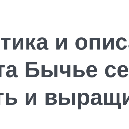
тика и опи
та Бычье се
ть и выращ