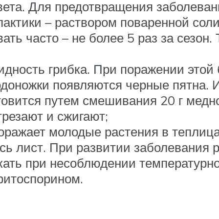
вета. Для предотвращения заболева
лактики – раствором поваренной сол
вать часто – не более 5 раз за сезон
идность грибка. При поражении этой
лодоножки появляются черные пятна. 
овится путем смешивания 20 г медног
трезают и сжигают;
ражает молодые растения в теплицах
сь лист. При развитии заболевания 
кать при несоблюдении температурно
фитоспорином.