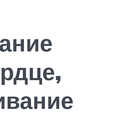
сание
рдце,
ивание