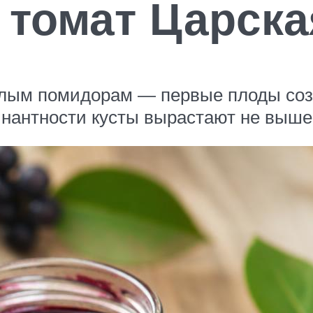
 томат Царска
пелым помидорам — первые плоды соз
инантности кусты вырастают не выше