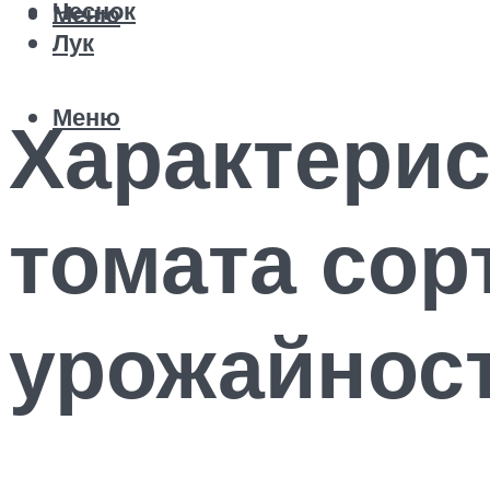
Чеснок
Меню
Лук
Меню
Характерис
томата сор
урожайнос