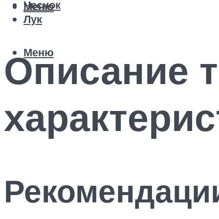
Чеснок
Меню
Лук
Меню
Описание т
характерис
Рекомендаци