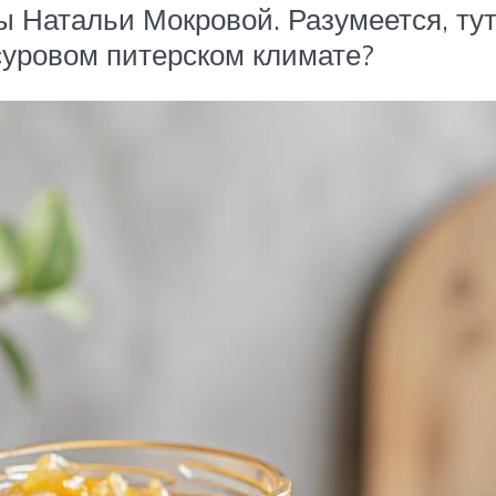
ы Натальи Мокровой. Разумеется, ту
 суровом питерском климате?