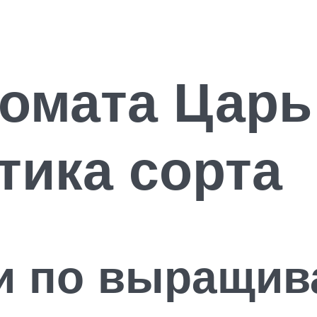
омата Царь
тика сорта
и по выращи