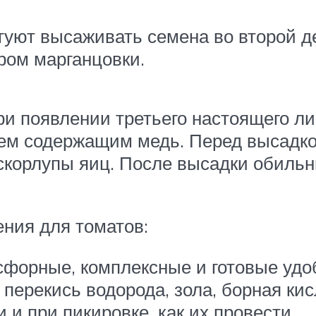
туют высаживать семена во второй д
ром марганцовки.
ри появлении третьего настоящего ли
м содержащим медь. Перед высадкой
скорлупы яиц. После высадки обиль
ения для томатов:
сфорные, комплексные и готовые удо
перекись водорода, зола, борная кис
 и при пикировке, как их провести.