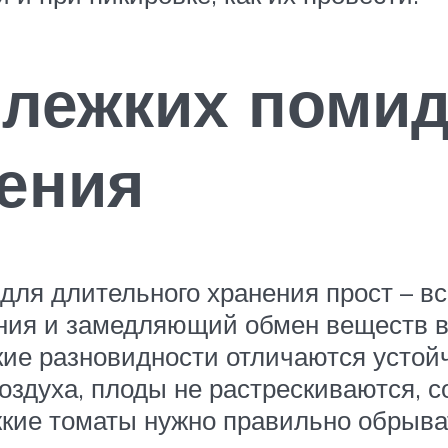
 лежких помид
ения
для длительного хранения прост – все
ия и замедляющий обмен веществ в п
Такие разновидности отличаются усто
воздуха, плоды не растрескиваются, 
кие томаты нужно правильно обрыват