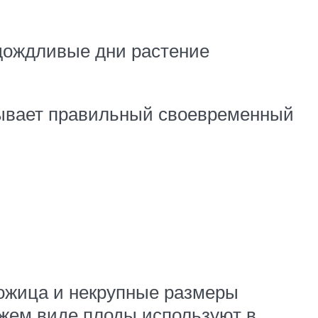
 дождливые дни растение
зывает правильный своевременный
кожица и некрупные размеры
ежем виде плоды используют в