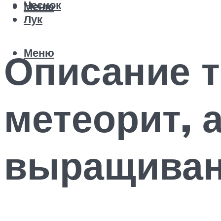
Чеснок
Меню
Лук
Меню
Описание 
метеорит, 
выращиван