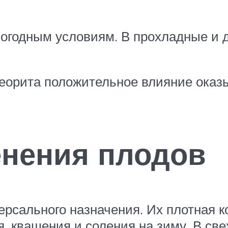
 погодным условиям. В прохладные и
еорита положительное влияние ока
нения плодов
рсального назначения. Их плотная 
, квашения и соления на зиму. В св