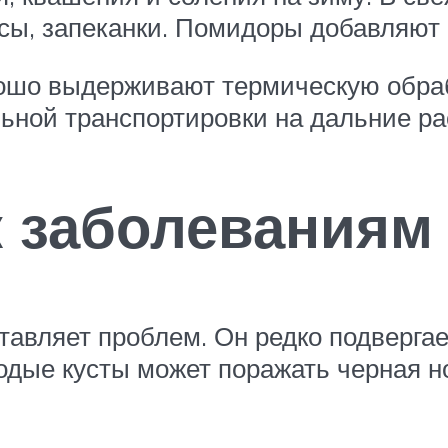
сы, запеканки. Помидоры добавляют в
ошо выдерживают термическую обрабо
ьной транспортировки на дальние ра
к заболеваниям
тавляет проблем. Он редко подверга
одые кусты может поражать черная н