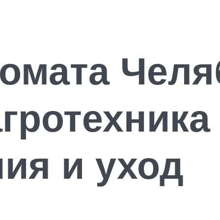
томата Челя
агротехника
ия и уход