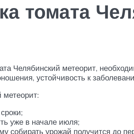
ка томата Че
та Челябинский метеорит, необходим
оношения, устойчивость к заболеван
 метеорит:
сроки;
ть уже в начале июля;
му собирать урожай получится до пе