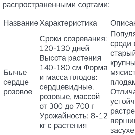
распространенными сортами:
Название
Характеристика
Описа
Попул
Сроки созревания:
среди 
120-130 дней
старый
Высота растения
крупн
140-180 см Форма
Бычье
мясис
и масса плодов:
сердце
плода
сердцевидные,
розовое
Отлич
розовые, массой
устойч
от 300 до 700 г
растре
Урожайность: 8-12
вершин
кг с растения
засухе