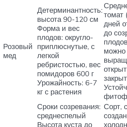
Средн
Детерминантность:
томат 
высота 90-120 см
дней о
Форма и вес
до соз
плодов: округло-
плодов
Розовый
приплюснутые, с
можно
мед
легкой
выращ
ребристостью, вес
открыт
помидоров 600 г
закрыт
Урожайность: 6-7
Устойч
кг с растения
фитоф
Сроки созревания:
Сорт, 
среднеспелый
созда
Высота куста до
холодн