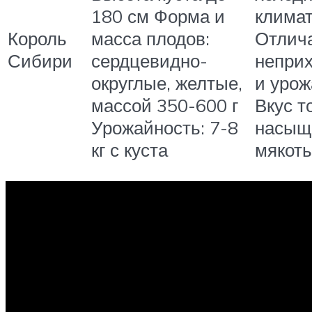
180 см Форма и
климат
Король
масса плодов:
Отлич
Сибири
сердцевидно-
непри
округлые, желтые,
и урож
массой 350-600 г
Вкус т
Урожайность: 7-8
насыщ
кг с куста
мякоть