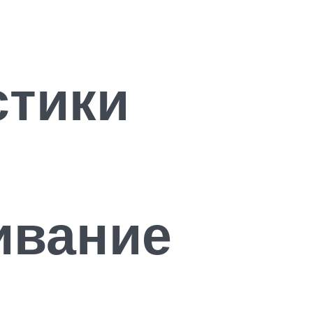
стики
ивание