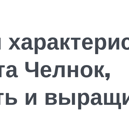
 характери
та Челнок,
ть и выращ