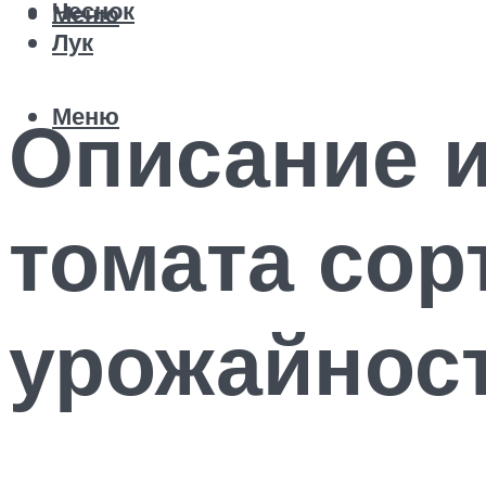
Чеснок
Меню
Лук
Меню
Описание и
томата сор
урожайнос