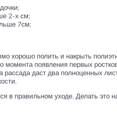
дочки;
е 2-х см;
льше 7см;
мо хорошо полить и накрыть полиэт
о момента появления первых ростков.
а рассада даст два полноценных лист
ости.
я в правильном уходе. Делать это над