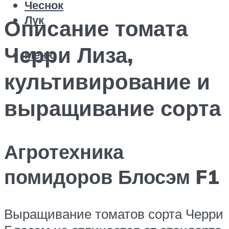
Чеснок
Лук
Описание томата
Черри Лиза,
Меню
культивирование и
выращивание сорта
Агротехника
помидоров Блосэм F1
Выращивание томатов сорта Черри