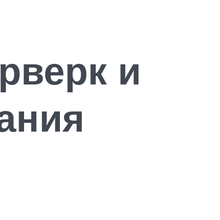
рверк и
ания