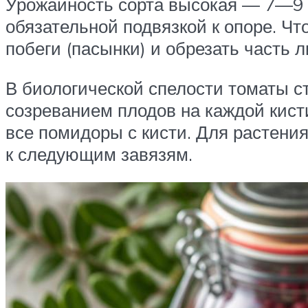
Урожайность сорта высокая — 7—9 к
обязательной подвязкой к опоре. Ч
побеги (пасынки) и обрезать часть
В биологической спелости томаты с
созреванием плодов на каждой кисти
все помидоры с кисти. Для растени
к следующим завязям.