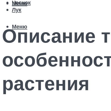
Чеснок
Меню
Лук
Меню
Описание т
особеннос
растения