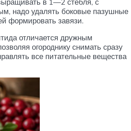
выращивать в 1—2 стебля, с
тым, надо удалять боковые пазушные
ей формировать завязи.
нтида отличается дружным
позволяя огороднику снимать сразу
аправлять все питательные вещества