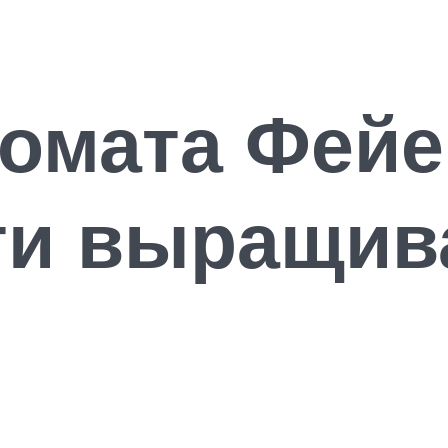
омата Фейе
ти выращив