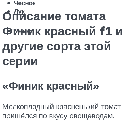
Чеснок
Лук
Описание томата
Финик красный f1 и
Меню
другие сорта этой
серии
«Финик красный»
Мелкоплодный красненький томат
пришёлся по вкусу овощеводам.