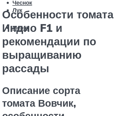
Чеснок
Лук
Особенности томата
Индио F1 и
Меню
рекомендации по
выращиванию
рассады
Описание сорта
томата Вовчик,
особенности