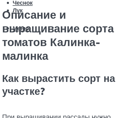
Чеснок
Лук
Описание и
выращивание сорта
Меню
томатов Калинка-
малинка
Как вырастить сорт на
участке?
При выращивании рассады нужно