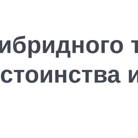
ибридного 
остоинства 