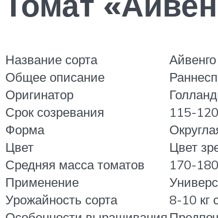
Томат «Айвен
Название сорта
Айвенго
Общее описание
Раннесп
Оригинатор
Голланд
Срок созревания
115-120
Форма
Округла
Цвет
Цвет зр
Средняя масса томатов
170-180
Применение
Универс
Урожайность сорта
8-10 кг 
Особенности выращивания
Предпоч