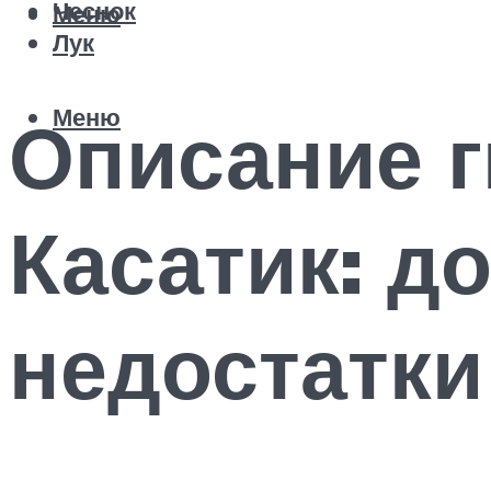
Чеснок
Меню
Лук
Меню
Описание г
Касатик: д
недостатки