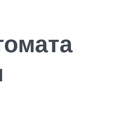
томата
и