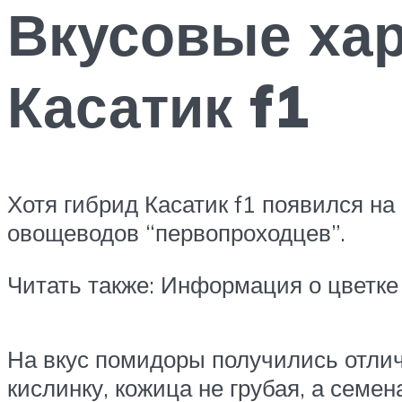
Вкусовые хар
Касатик f1
Хотя гибрид Касатик f1 появился н
овощеводов “первопроходцев”.
Читать также: Информация о цветке
На вкус помидоры получились отлич
кислинку, кожица не грубая, а семе