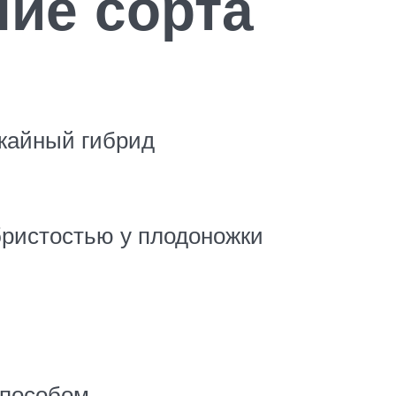
ние сорта
жайный гибрид
бристостью у плодоножки
способом