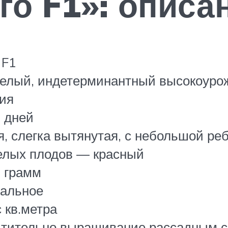
го F1»: описа
 F1
елый, индетерминантный высокоуро
ия
 дней
я, слегка вытянутая, с небольшой ре
елых плодов — красный
 грамм
альное
с кв.метра
тительно выращивание рассадным 