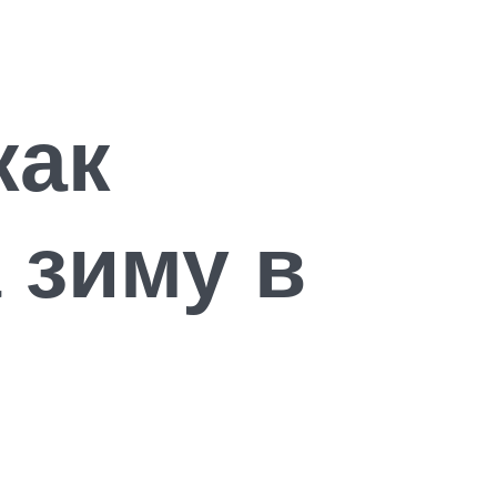
как
 зиму в