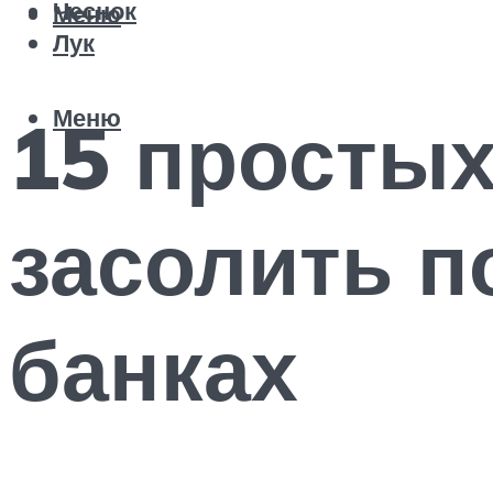
Чеснок
Меню
Лук
Меню
15 простых
засолить п
банках