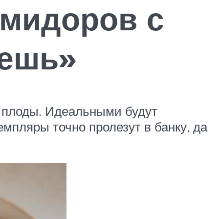
омидоров с
жешь»
 плоды. Идеальными будут
емпляры точно пролезут в банку, да