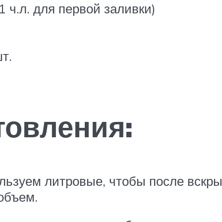
 1 ч.л. для первой заливки)
т.
товления:
льзуем литровые, чтобы после вскрыт
объем.