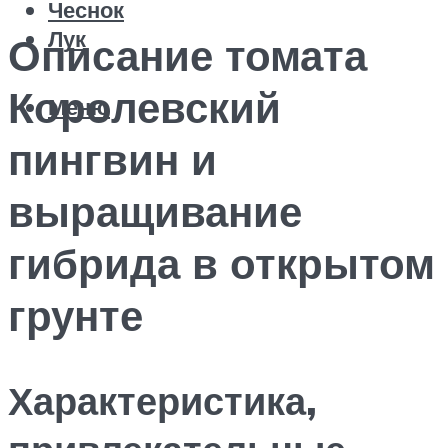
Чеснок
Лук
Описание томата
Королевский
Меню
пингвин и
выращивание
гибрида в открытом
грунте
Характеристика,