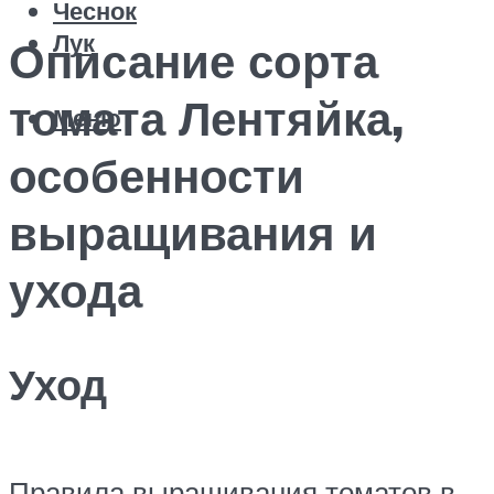
Чеснок
Лук
Описание сорта
томата Лентяйка,
Меню
особенности
выращивания и
ухода
Уход
Правила выращивания томатов в