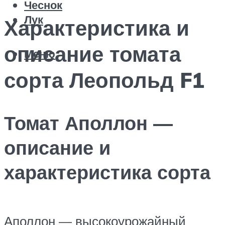
Чеснок
Лук
Характеристика и
описание томата
Меню
сорта Леопольд F1
Томат Аполлон —
описание и
характеристика сорта
Аполлон — высокоурожайный