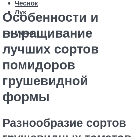
Чеснок
Лук
Особенности и
выращивание
Меню
лучших сортов
помидоров
грушевидной
формы
Разнообразие сортов