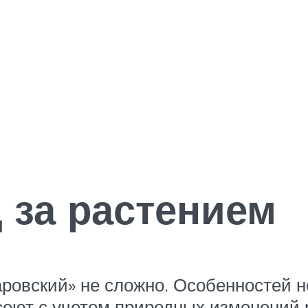
 за растением
овский» не сложно. Особенностей н
еют с учетом природных изменений р