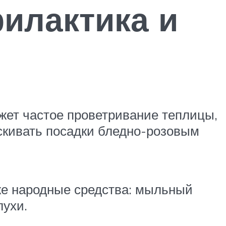
илактика и
жет частое проветривание теплицы,
скивать посадки бледно-розовым
е народные средства: мыльный
лухи.