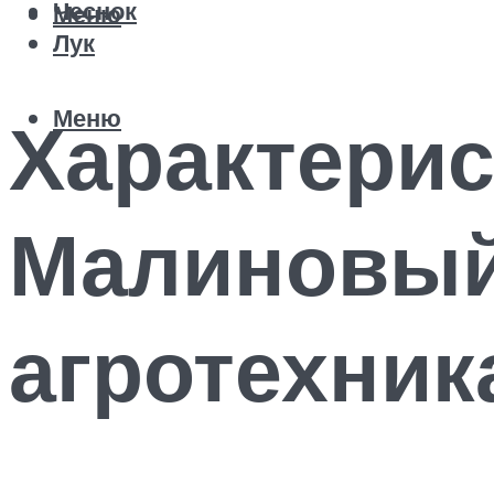
Чеснок
Меню
Лук
Меню
Характерис
Малиновый
агротехни