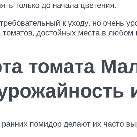
ть только до начала цветения.
ебовательный к уходу, но очень ур
 томатов, достойных места в любом 
рта томата М
урожайность 
с ранних помидор делают их часто 