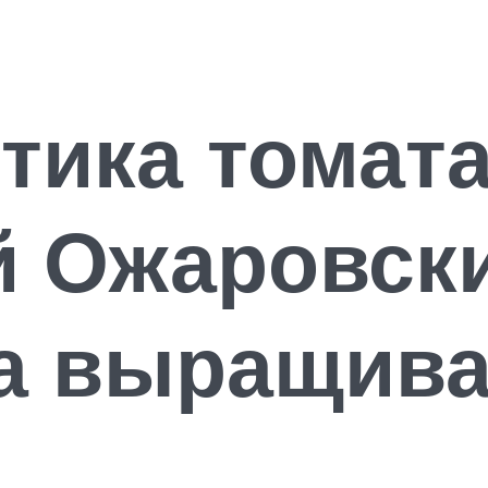
тика томат
 Ожаровски
ка выращив