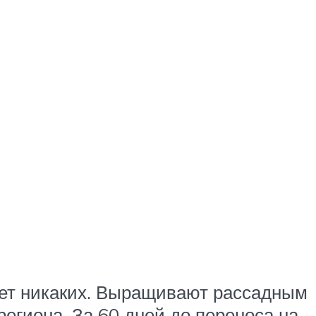
ет никаких. Выращивают рассадным
егиона. За 60 дней до переноса на