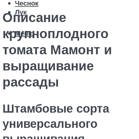
Чеснок
Лук
Описание
крупноплодного
Меню
томата Мамонт и
выращивание
рассады
Штамбовые сорта
универсального
выращивания