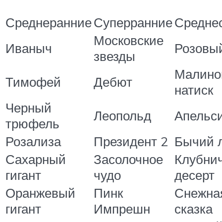
Среднеранние
Суперранние
Средне
Московские
Иваныч
Розовы
звезды
Малино
Тимофей
Дебют
натиск
Черный
Леопольд
Апельс
трюфель
Розализа
Президент 2
Бычий 
Сахарный
Засолочное
Клубни
гигант
чудо
десерт
Оранжевый
Пинк
Снежна
гигант
Импрешн
сказка