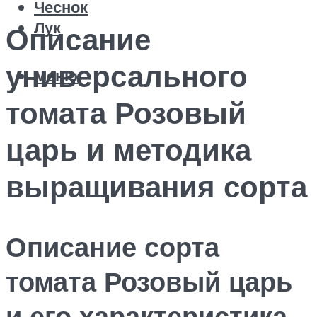
Чеснок
Лук
Описание
универсального
Меню
томата Розовый
царь и методика
выращивания сорта
Описание сорта
томата Розовый царь
и его характеристика