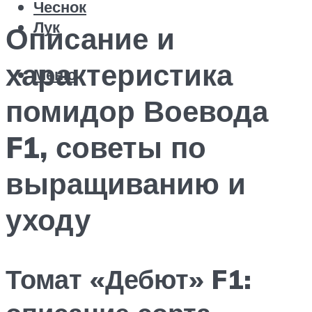
Чеснок
Лук
Описание и
характеристика
Меню
помидор Воевода
F1, советы по
выращиванию и
уходу
Томат «Дебют» F1: