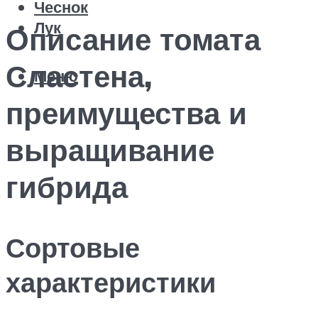
Чеснок
Лук
Описание томата
Сластена,
Меню
преимущества и
выращивание
гибрида
Сортовые
характеристики