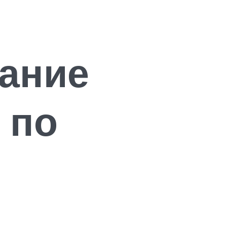
сание
 по