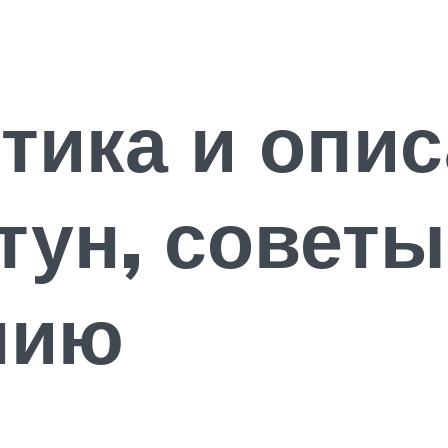
тика и опи
тун, советы
нию