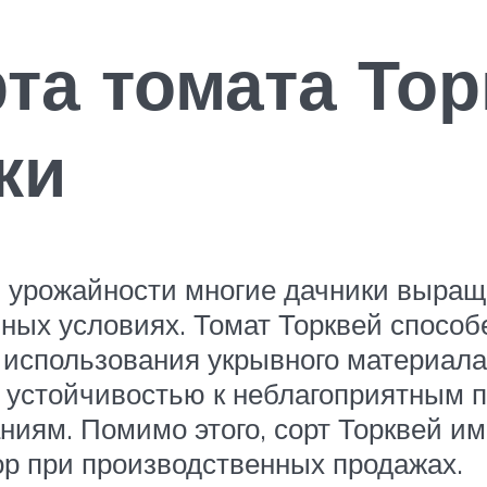
та томата Тор
ки
й урожайности многие дачники выра
ых условиях. Томат Торквей способе
использования укрывного материала.
а устойчивостью к неблагоприятным
иям. Помимо этого, сорт Торквей им
ор при производственных продажах.