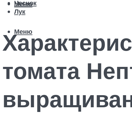
Чеснок
Меню
Лук
Меню
Характерис
томата Неп
выращива