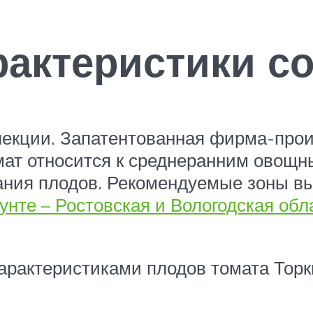
рактеристики с
елекции. Запатентованная фирма-прои
омат относится к среднеранним овощ
вания плодов. Рекомендуемые зоны в
рунте – Ростовская и Вологодская обл
арактеристиками плодов томата Торк