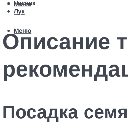
Чеснок
Меню
Лук
Меню
Описание т
рекоменда
Посадка семя