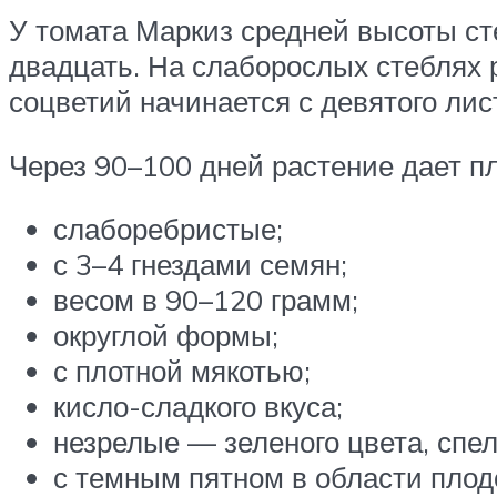
У томата Маркиз средней высоты ст
двадцать. На слаборослых стеблях 
соцветий начинается с девятого лис
Через 90–100 дней растение дает п
слаборебристые;
с 3–4 гнездами семян;
весом в 90–120 грамм;
округлой формы;
с плотной мякотью;
кисло-сладкого вкуса;
незрелые — зеленого цвета, спе
с темным пятном в области плод