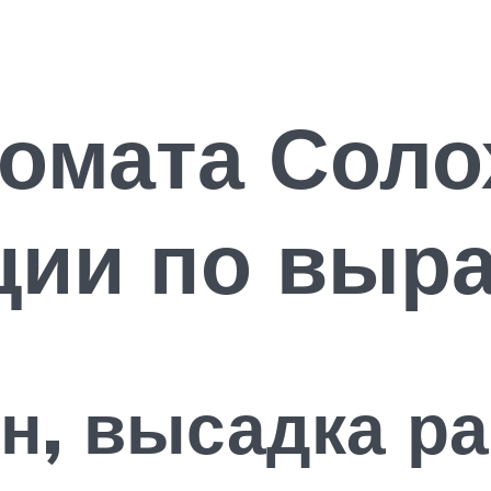
омата Соло
ции по выр
н, высадка р