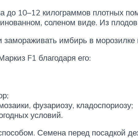
ра до 10–12 килограммов плотных п
инованном, соленом виде. Из плодов 
и замораживать имбирь в морозилке 
аркиз F1 благодаря его:
ор;
мозаики, фузариозу, кладоспориозу;
огодных условий.
пособом. Семена перед посадкой де