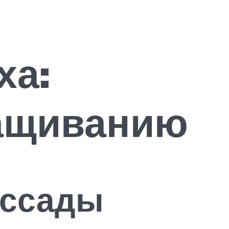
ха:
ащиванию
ассады