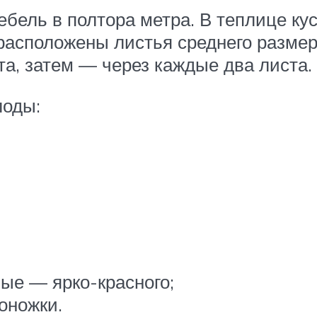
ебель в полтора метра. В теплице ку
расположены листья среднего размер
та, затем — через каждые два листа.
лоды:
лые — ярко-красного;
оножки.