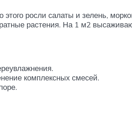
до этого росли салаты и зелень, морк
ратные растения. На 1 м2 высаживают
ереувлажнения.
енение комплексных смесей.
поре.