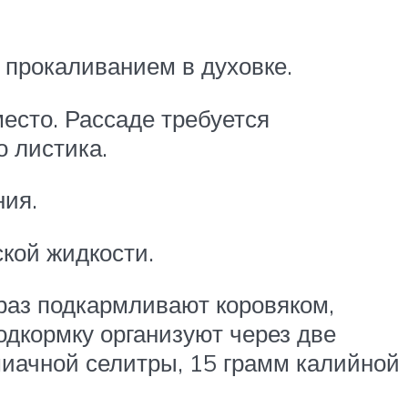
 прокаливанием в духовке.
есто. Рассаде требуется
о листика.
ния.
кой жидкости.
раз подкармливают коровяком,
одкормку организуют через две
миачной селитры, 15 грамм калийной