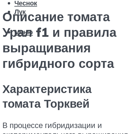
Чеснок
Лук
Описание томата
Урал f1 и правила
Меню
выращивания
гибридного сорта
Характеристика
томата Торквей
В процессе гибридизации и