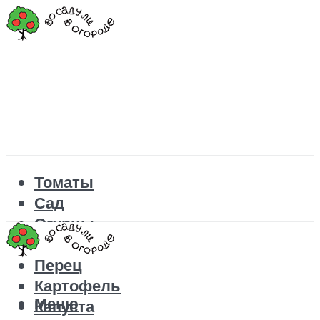
Томаты
Сад
Огурцы
Рецепты
Перец
Картофель
Меню
Капуста