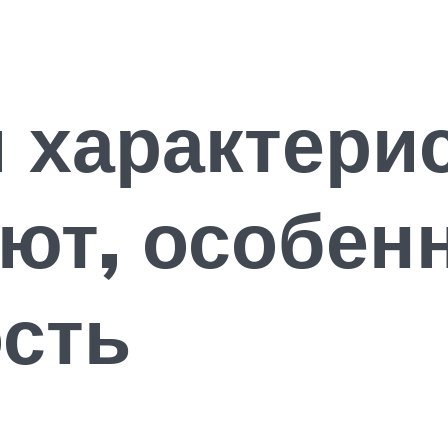
 характерис
ют, особен
сть