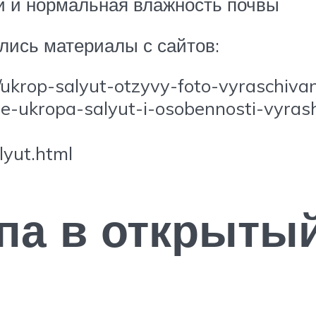
и и нормальная влажность почвы
лись материалы с сайтов:
en/ukrop-salyut-otzyvy-foto-vyraschiva
nie-ukropa-salyut-i-osobennosti-vyras
lyut.html
па в открытый