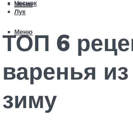
Чеснок
Меню
Лук
Меню
ТОП 6 реце
варенья из
зиму