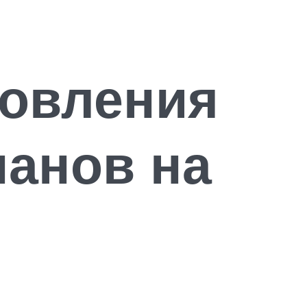
товления
нанов на