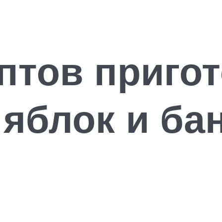
птов приго
 яблок и ба