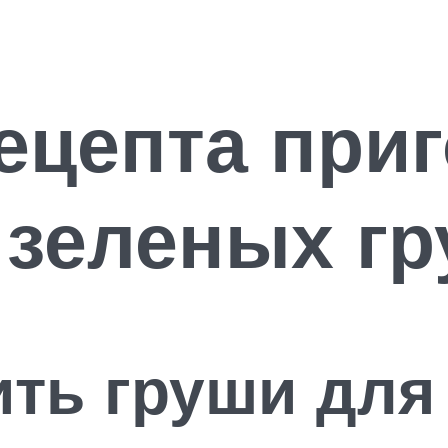
ецепта при
 зеленых гр
ить груши для