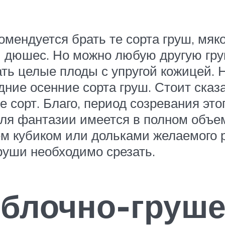
омендуется брать те сорта груш, мяк
и дюшес. Но можно любую другую гру
ать целые плоды с упругой кожицей.
дние осенние сорта груш. Стоит сказ
е сорт. Благо, период созревания это
для фантазии имеется в полном объе
ем кубиком или дольками желаемого 
руши необходимо срезать.
яблочно-груш