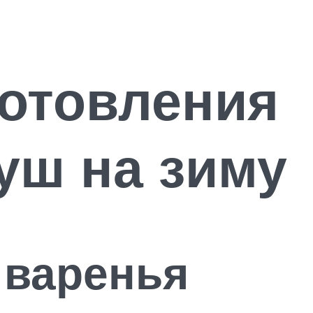
готовления
уш на зиму
 варенья