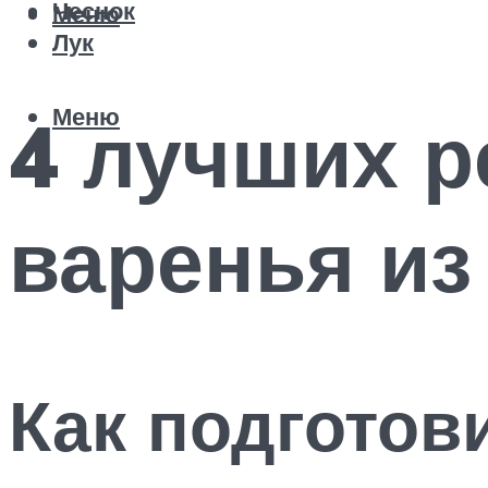
Чеснок
Меню
Лук
Меню
4 лучших р
варенья из
Как подготов