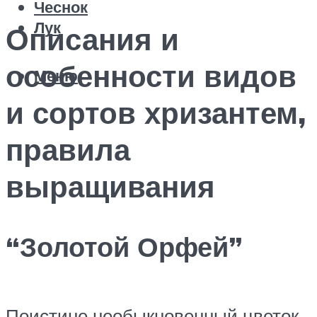
Чеснок
Лук
Описания и
особенности видов
Меню
и сортов хризантем,
правила
выращивания
“Золотой Орфей”
Поистине необыкновенный цветок,