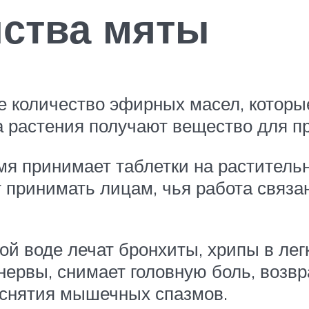
ства мяты
е количество эфирных масел, которы
а растения получают вещество для п
мя принимает таблетки на растительн
 принимать лицам, чья работа связа
й воде лечат бронхиты, хрипы в лег
ервы, снимает головную боль, возв
, снятия мышечных спазмов.