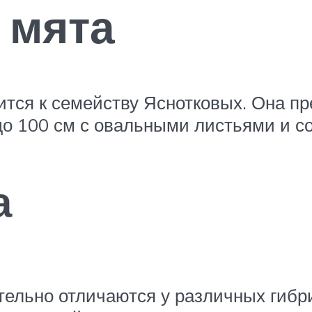
 мята
сится к семейству Яснотковых. Она п
о 100 см с овальными листьями и с
а
тельно отличаются у различных гибр