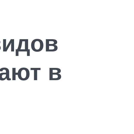
видов
ают в