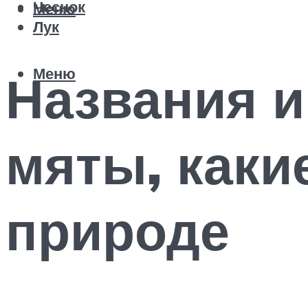
Чеснок
Меню
Лук
Меню
Названия и
мяты, каки
природе