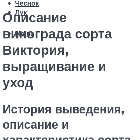
Чеснок
Лук
Описание
винограда сорта
Меню
Виктория,
выращивание и
уход
История выведения,
описание и
характеристика сорта