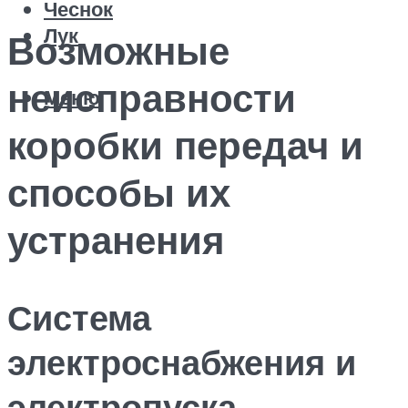
Чеснок
Лук
Возможные
неисправности
Меню
коробки передач и
способы их
устранения
Система
электроснабжения и
электропуска