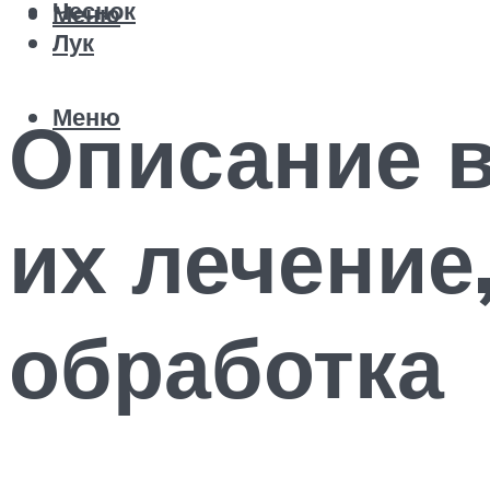
Чеснок
Меню
Лук
Меню
Описание в
их лечение
обработка