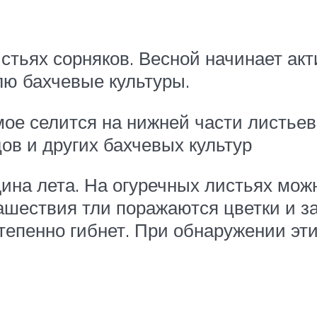
стьях сорняков. Весной начинает акт
лю бахчевые культуры.
мое селится на нижней части листьев
ов и других бахчевых культур
ина лета. На огуречных листьях мо
нашествия тли поражаются цветки и з
тепенно гибнет. При обнаружении эт