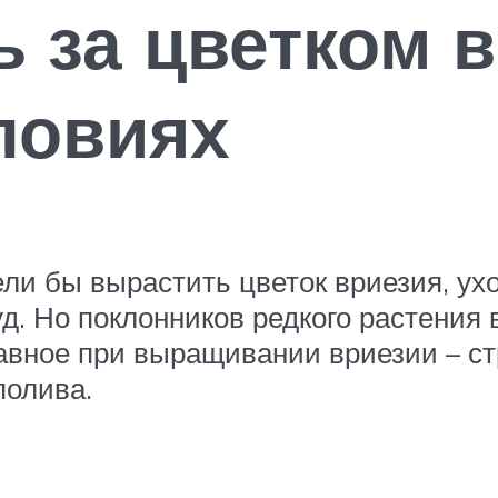
ь за цветком 
ловиях
и бы вырастить цветок вриезия, ух
. Но поклонников редкого растения 
авное при выращивании вриезии – ст
полива.