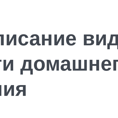
писание ви
ти домашне
ния