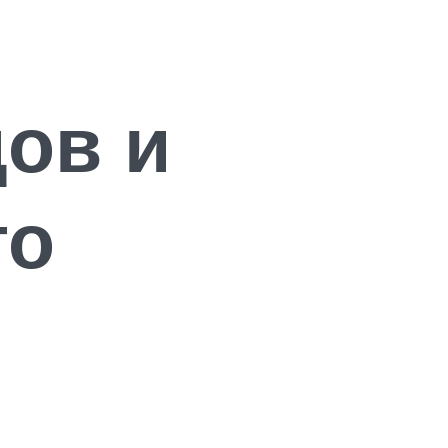
дов и
го