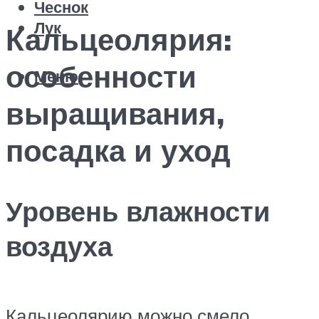
Чеснок
Лук
Кальцеолярия:
особенности
Меню
выращивания,
посадка и уход
Уровень влажности
воздуха
Кальцеолярию можно смело