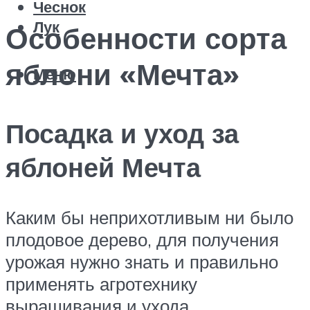
Чеснок
Лук
Особенности сорта
яблони «Мечта»
Меню
Посадка и уход за
яблоней Мечта
Каким бы неприхотливым ни было
плодовое дерево, для получения
урожая нужно знать и правильно
применять агротехнику
выращивания и ухода.