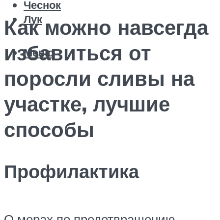
Чеснок
Лук
Как можно навсегда
избавиться от
Меню
поросли сливы на
участке, лучшие
способы
Профилактика
О мерах по предотвращению