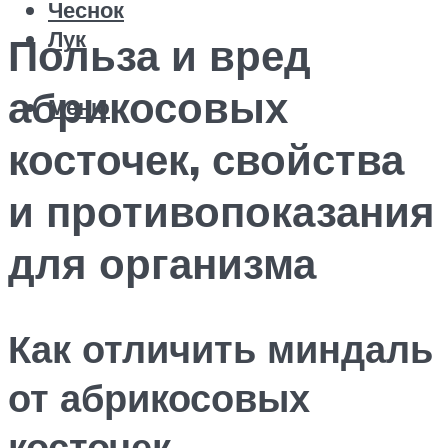
Чеснок
Лук
Польза и вред
абрикосовых
Меню
косточек, свойства
и противопоказания
для организма
Как отличить миндаль
от абрикосовых
косточек