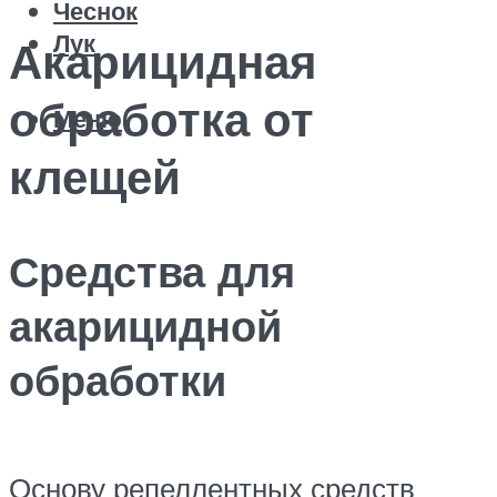
Чеснок
Лук
Акарицидная
обработка от
Меню
клещей
Средства для
акарицидной
обработки
Основу репеллентных средств