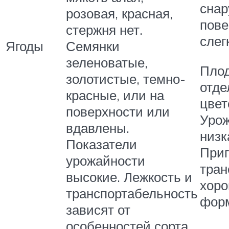
снар
розовая, красная,
пове
стержня нет.
слег
Ягоды
Семянки
зеленоватые,
Пло
золотистые, темно-
отде
красные, или на
цвет
поверхности или
Уро
вдавлены.
низк
Показатели
Приг
урожайности
тран
высокие. Лежкость и
хоро
транспортабельность
фор
зависят от
особенностей сорта