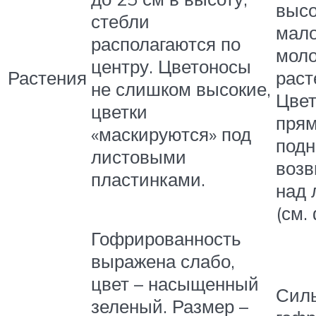
высо
стебли
мало
располагаются по
мол
центру. Цветоносы
Растения
раст
не слишком высокие,
Цве
цветки
прям
«маскируются» под
подн
листовыми
воз
пластинками.
над 
(см.
Гофрированность
выражена слабо,
цвет – насыщенный
Сил
зеленый. Размер –