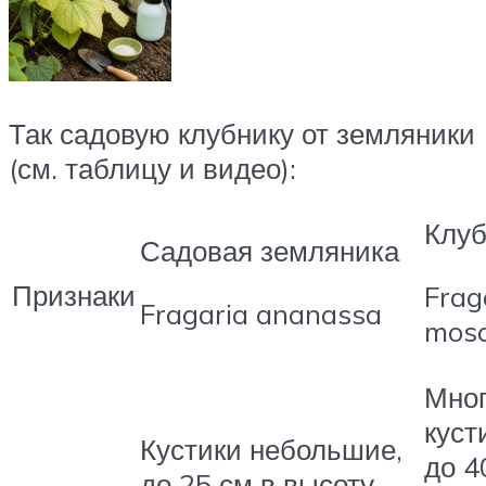
Так садовую клубнику от земляники
(см. таблицу и видео):
Клуб
Садовая земляника
Признаки
Frag
Fragaria ananassa
mos
Мног
куст
Кустики небольшие,
до 4
до 25 см в высоту,