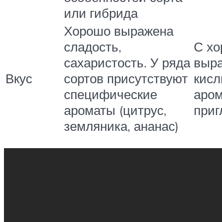
или гибрида
Хорошо выражена
сладость,
С х
сахаристость. У ряда
выр
Вкус
сортов присутствуют
кисл
специфические
аром
ароматы (цитрус,
при
земляника, ананас)