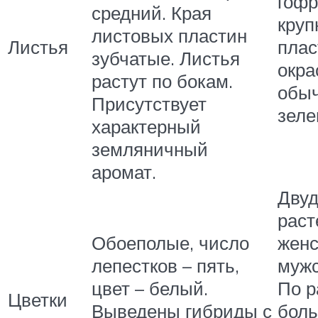
гофр
средний. Края
круп
листовых пластин
Листья
плас
зубчатые. Листья
окра
растут по бокам.
обыч
Присутствует
зеле
характерный
земляничный
аромат.
Дву
раст
Обоеполые, число
женс
лепестков – пять,
мужс
цвет – белый.
По р
Цветки
Выведены гибриды с
боль