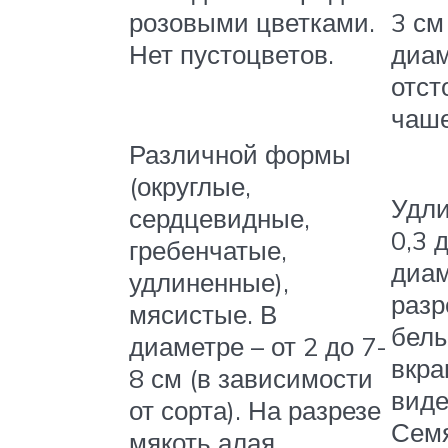
розовыми цветками.
3 см
Нет пустоцветов.
диам
отс
чаш
Различной формы
(округлые,
Удли
сердцевидные,
0,3 
гребенчатые,
диам
удлиненные),
разр
мясистые. В
бел
диаметре – от 2 до 7-
вкра
8 см (в зависимости
виде
от сорта). На разрезе
Сем
мякоть алая,