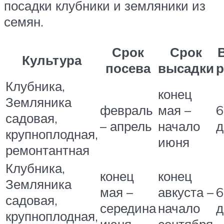
посадки клубники и земляники из
семян.
Срок
Срок
Культура
посева
высадки
р
Клубника,
конец
Земляника
февраль
мая –
6
садовая,
– апрель
начало
д
крупноплодная,
июня
ремонтантная
Клубника,
конец
конец
Земляника
мая –
авкуста –
6
садовая,
середина
начало
д
крупноплодная,
июня
сентября