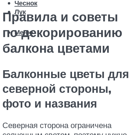
Чеснок
Лук
Правила и советы
по декорированию
Меню
балкона цветами
Балконные цветы для
северной стороны,
фото и названия
Северная сторона ограничена
солнечным светом, поэтому нужно