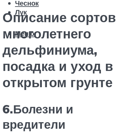
Чеснок
Лук
Описание сортов
многолетнего
Меню
дельфиниума,
посадка и уход в
открытом грунте
6.Болезни и
вредители