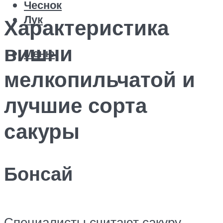
Чеснок
Лук
Характеристика
вишни
Меню
мелкопильчатой и
лучшие сорта
сакуры
Бонсай
Специалисты считают сакуру