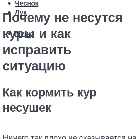
Чеснок
Лук
Почему не несутся
куры и как
Меню
исправить
ситуацию
Как кормить кур
несушек
Ничего так плохо не сказывается на