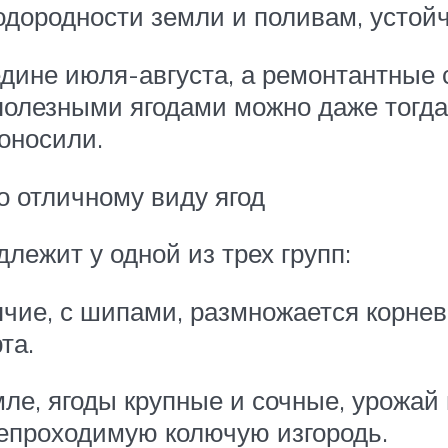
одородности земли и поливам, устойч
дине июля-августа, а ремонтантные 
олезными ягодами можно даже тогда, 
оносили.
о отличному виду ягод
лежит у одной из трех групп:
ячие, с шипами, размножается корнев
та.
емле, ягоды крупные и сочные, урожа
непроходимую колючую изгородь.