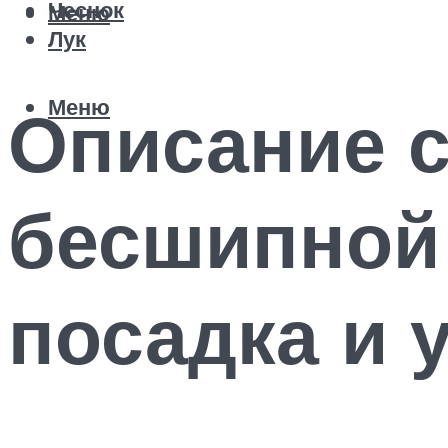
Чеснок
Меню
Лук
Меню
Описание с
бесшипной
посадка и 