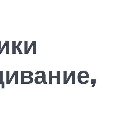
ики
ивание,