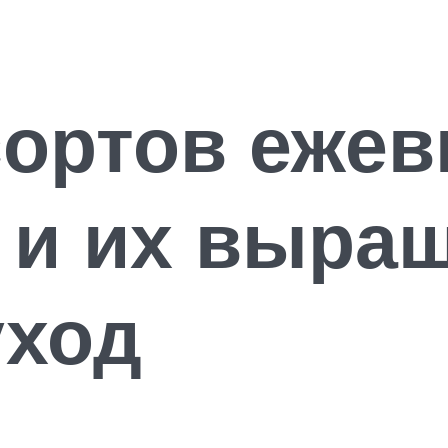
ортов ежев
 и их выращ
уход