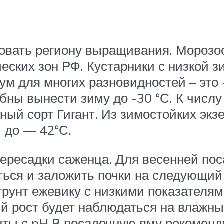
вовать региону выращивания. Морозо
еских зон РФ. Кустарники с низкой 
м для многих разновидностей – это 
обны вынести зиму до -30 °С. К числ
ый сорт Гигант. Из зимостойких экз
 до — 42°С.
ересадки саженца. Для весенней пос
иться и заложить почки на следующий
рунт ежевику с низкими показателями
й рост будет наблюдаться на влажны
ты с pH В посадочную яму рекомендуе