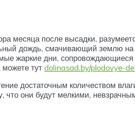
ора месяца после высадки, разумеетс
ьный дождь, смачивающий землю на 
амые жаркие дни, сопровождающиеся 
а можете тут
dolinasad.by/plodovye-der
ение достаточным количеством влаги 
у, что они будут мелкими, невзрачны