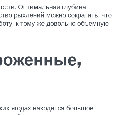
мости. Оптимальная глубина
ство рыхлений можно сократить, что
оту, к тому же довольно объемную
роженные,
жих ягодах находится большое