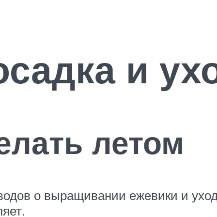
осадка и ух
елать летом
одов о выращивании ежевики и уходе
яет.