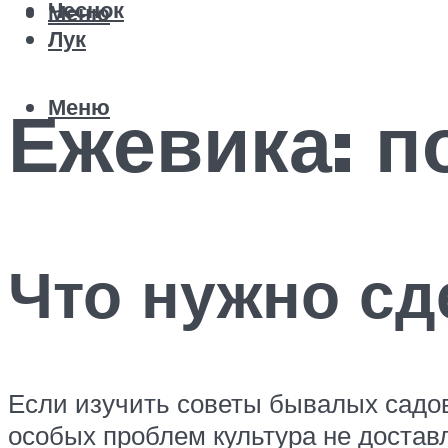
Чеснок
Меню
Лук
Меню
Ежевика: п
Что нужно сд
Если изучить советы бывалых садов
особых проблем культура не доставл