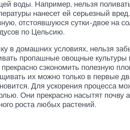
ей воды. Например, нельзя поливать
мпературы нанесет ей серьезный вре
зную, отстоявшуюся сутки-двое на с
дусов по Цельсию.
у в домашних условиях, нельзя забы
вать пропашные овощные культуры м
о прекрасно сэкономить полезную пло
ивать их можно только в первые два
тановится. Для ускорения процесса 
солью. Они прекрасно насытят почву 
ого роста любых растений.