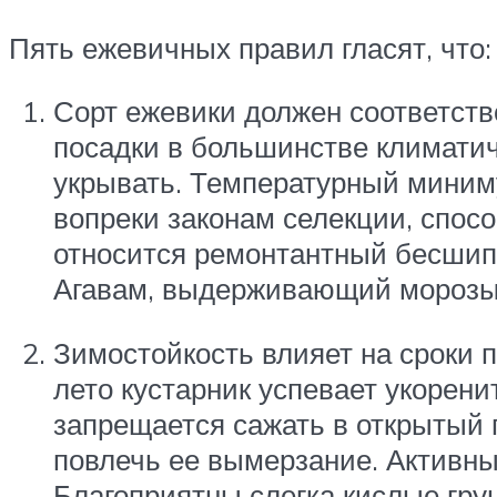
Пять ежевичных правил гласят, что:
Сорт ежевики должен соответст
посадки в большинстве климатич
укрывать. Температурный миниму
вопреки законам селекции, спос
относится ремонтантный бесшипн
Агавам, выдерживающий морозы
Зимостойкость влияет на сроки п
лето кустарник успевает укорен
запрещается сажать в открытый г
повлечь ее вымерзание. Активны
Благоприятны слегка кислые грун