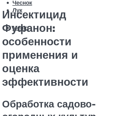
Чеснок
Лук
Инсектицид
Фуфанон:
Меню
особенности
применения и
оценка
эффективности
Обработка садово-