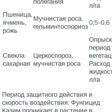
полегания
л/га
Пшеница,
Мучнистая роса,
ячмень,
0,5-0,6
гельминтоспориоз
рожь
Опрыск
период
Свекла
Церкоспороз,
вегетац
сахарная
мучнистая роса
Расход
жидкост
л/га
Период защитного действия и
скорость воздействия: Фунгицид
Казим проникает в растение в