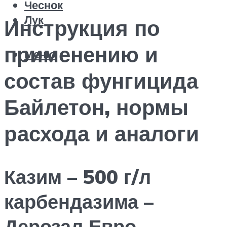
Чеснок
Лук
Инструкция по
применению и
Меню
состав фунгицида
Байлетон, нормы
расхода и аналоги
Казим – 500 г/л
карбендазима –
Дерозал Евро,