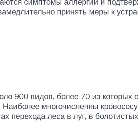
аются симптомы аллергии и подтверж
амедлительно принять меры к устран
ло 900 видов, более 70 из которых о
. Наиболее многочисленны кровососу
тах перехода леса в луг, в болотисты