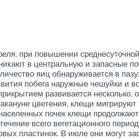
преля, при повышении среднесуточно
никают в центральную и запасные по
личество яиц обнаруживается в пазух
звития побега наружные чешуйки и 
 прикрытием развивается несколько, 
накануне цветения, клещи мигрируют 
енаселенных почек клещи продолжаю
течение всего вегетационного период
вых пластинок. В июле они могут за