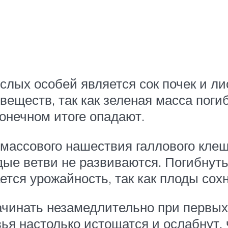
лых особей является сок почек и лис
еществ, так как зеленая масса поги
конечном итоге опадают.
ассового нашествия галлового клещ
дые ветви не развиваются. Погибнуть
тся урожайность, так как плоды сохн
чинать незамедлительно при первых 
вья настолько истощатся и ослабнут,