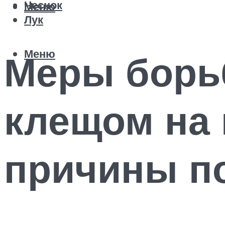
Чеснок
Меню
Лук
Меню
Меры борь
клещом на 
причины п