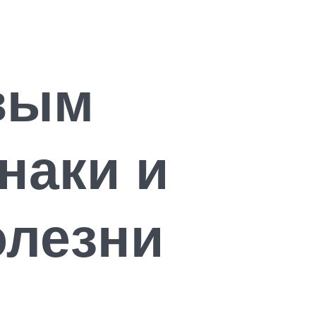
вым
наки и
олезни