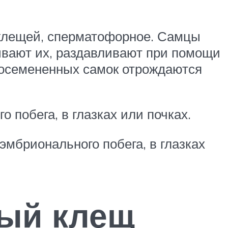
 клещей, сперматофорное. Самцы
ывают их, раздавливают при помощи
е осемененных самок отрождаются
 побега, в глазках или почках.
эмбрионального побега, в глазках
вый клещ