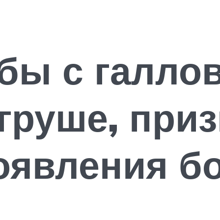
бы с галло
груше, приз
оявления б