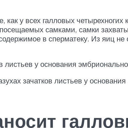
, как у всех галловых четырехногих
 посещаемых самками, самки захват
 содержимое в сперматеку. Из яиц н
в листьев у основания эмбрионального
азухах зачатков листьев у основания 
аносит галло